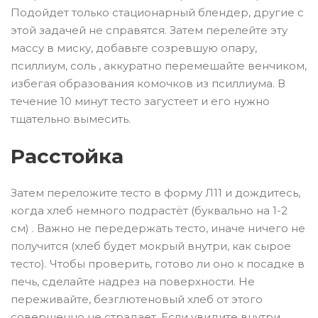
Подойдет только стационарный блендер, другие с
этой задачей не справятся. Затем перелейте эту
массу в миску, добавьте созревшую опару,
псиллиум, соль , аккуратно перемешайте венчиком,
избегая образования комочков из псиллиума. В
течение 10 минут тесто загустеет и его нужно
тщательно вымесить.
Расстойка
Затем переложите тесто в форму Л11 и дождитесь,
когда хлеб немного подрастёт (буквально на 1-2
см) . Важно не передержать тесто, иначе ничего не
получится (хлеб будет мокрый внутри, как сырое
тесто). Чтобы проверить, готово ли оно к посадке в
печь, сделайте надрез на поверхности. Не
переживайте, безглютеновый хлеб от этого
совершенно не страдает. Если увидите внутри